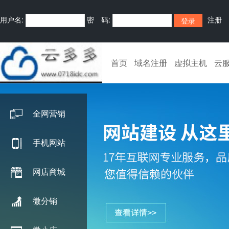
用户名:
密 码:
注册
首页
域名注册
虚拟主机
云
全网营销
手机网站
网店商城
微分销